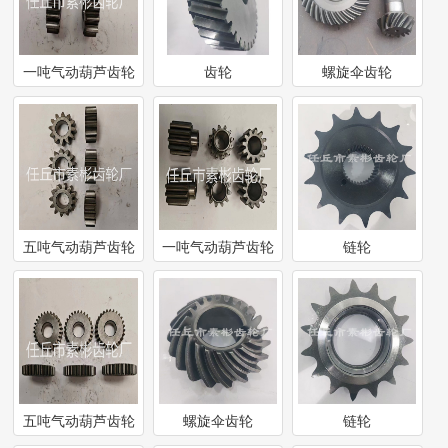
一吨气动葫芦齿轮
齿轮
螺旋伞齿轮
五吨气动葫芦齿轮
一吨气动葫芦齿轮
链轮
五吨气动葫芦齿轮
螺旋伞齿轮
链轮