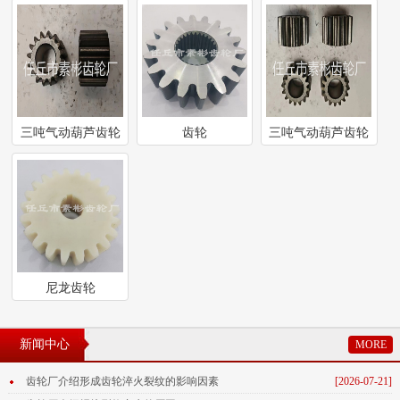
三吨气动葫芦齿轮
齿轮
三吨气动葫芦齿轮
尼龙齿轮
新闻中心
MORE
齿轮厂介绍形成齿轮淬火裂纹的影响因素
[2026-07-21]