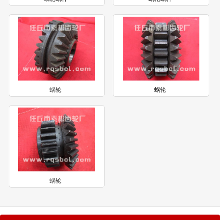
蜗轮
蜗轮
蜗轮