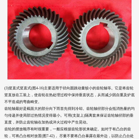
(3)竖直式竖直式(图4-16)主要适用于径向圆跳动量较小的齿轮轴等。它是将齿轮
竖直放在工装上，使齿轮在热处理过程中保持垂直状态，从而减少因自重及炉底
不平造成的弯曲畸变。
齿轮轴最好是截面大的部分向下而首先得到冷却。齿轮轴径部分会抵消热量的均
匀传递并使局部过热情况变得最小。可用(支架上)隔离套来保证齿轮轴径部的垂
直度，并防止齿轮轴在加热或淬火过程中产生晃动。
齿轮的摆放顺序有时很重要，一般应根据齿轮形状来确定。如对于有凸台的齿
轮，可将凸台相对放置(图7-42)， 尽量不要将凸台暴露在最外边，以防止凸台处