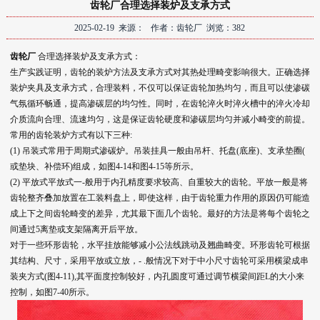
齿轮厂合理选择装炉及支承方式
2025-02-19 来源： 作者：齿轮厂 浏览：382
齿轮厂
合理选择装炉及支承方式：
生产实践证明，齿轮的装炉方法及支承方式对其热处理畸变影响很大。正确选择
装炉夹具及支承方式，合理装料，不仅可以保证齿轮加热均匀，而且可以使渗碳
气氛循环畅通，提高渗碳层的均匀性。同时，在齿轮淬火时淬火槽中的淬火冷却
介质流向合理、流速均匀，这是保证齿轮硬度和渗碳层均匀并减小畸变的前提。
常用的齿轮装炉方式有以下三种:
(1) 吊装式常用于周期式渗碳炉。吊装挂具一般由吊杆、托盘(底座)、支承垫圈(
或垫块、补偿环)组成，如图4-14和图4-15等所示。
(2) 平放式平放式一-般用于内孔精度要求较高、自重较大的齿轮。平放一般是将
齿轮整齐叠加放置在工装料盘上，即使这样，由于齿轮重力作用的原因仍可能造
成上下之间齿轮畸变的差异，尤其最下面几个齿轮。最好的方法是将每个齿轮之
间通过5离垫或支架隔离开后平放。
对于一些环形齿轮，水平挂放能够减小公法线跳动及翘曲畸变。环形齿轮可根据
其结构、尺寸，采用平放或立放，- .般情况下对于中小尺寸齿轮可采用横梁成串
装夹方式(图4-11),其平面度控制较好，内孔圆度可通过调节横梁间距L的大小来
控制，如图7-40所示。