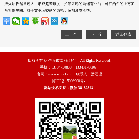
淬火后收缩量过大，形成超差锥度。如果齿轮的两端有凸台，可在凸台的上方加
放补偿垫圈。对于支承面较薄的齿轮，应加放支承垫。
上一个
下一个
返回列表
版权所有 ©
任丘市素彬齿轮厂
All Rights Reserved.
手机：13784750838 13343178696
官网：www.rqsbcl.com 联系人：潘经理
冀ICP备15006900号-1
网站技术支持：微信 381868431