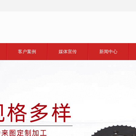
客户案例
媒体宣传
新闻中心