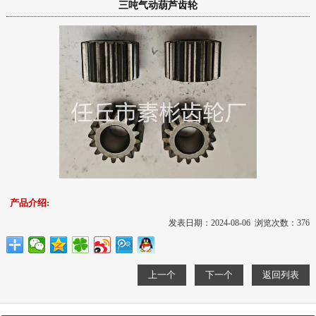
三吨气动葫芦齿轮
产品介绍:
发表日期：2024-08-06 浏览次数：376
上一个
下一个
返回列表