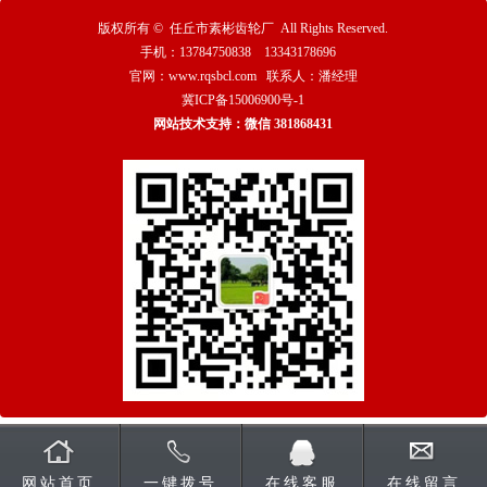
版权所有 ©
任丘市素彬齿轮厂
All Rights Reserved.
手机：13784750838 13343178696
官网：www.rqsbcl.com 联系人：潘经理
冀ICP备15006900号-1
网站技术支持：微信 381868431
网站首页
一键拨号
在线客服
在线留言